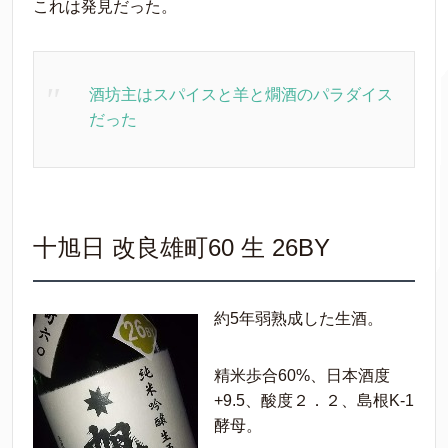
これは発見だった。
酒坊主はスパイスと羊と燗酒のパラダイス
だった
十旭日 改良雄町60 生 26BY
約5年弱熟成した生酒。
精米歩合60%、日本酒度
+9.5、酸度２．２、島根K-1
酵母。