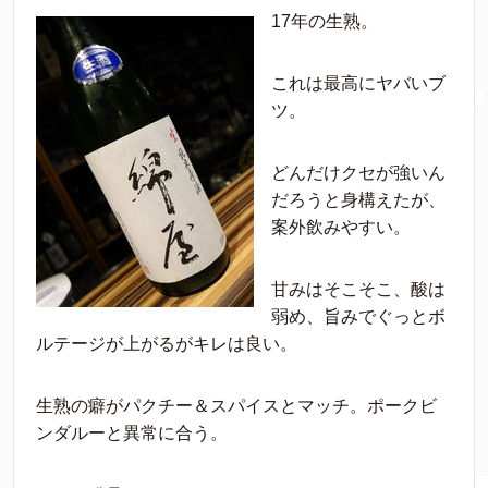
17年の生熟。
これは最高にヤバいブ
ツ。
どんだけクセが強いん
だろうと身構えたが、
案外飲みやすい。
甘みはそこそこ、酸は
弱め、旨みでぐっとボ
ルテージが上がるがキレは良い。
生熟の癖がパクチー＆スパイスとマッチ。ポークビ
ンダルーと異常に合う。