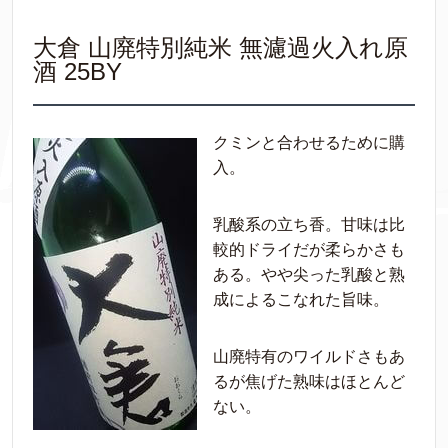
大倉 山廃特別純米 無濾過火入れ原
酒 25BY
クミンと合わせるために購
入。
乳酸系の立ち香。甘味は比
較的ドライだが柔らかさも
ある。やや尖った乳酸と熟
成によるこなれた旨味。
山廃特有のワイルドさもあ
るが焦げた熟味はほとんど
ない。