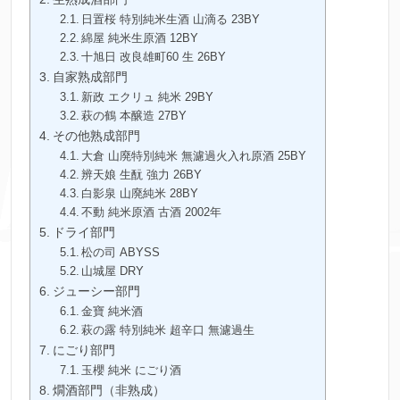
日置桜 特別純米生酒 山滴る 23BY
綿屋 純米生原酒 12BY
十旭日 改良雄町60 生 26BY
自家熟成部門
新政 エクリュ 純米 29BY
萩の鶴 本醸造 27BY
その他熟成部門
大倉 山廃特別純米 無濾過火入れ原酒 25BY
辨天娘 生酛 強力 26BY
白影泉 山廃純米 28BY
不動 純米原酒 古酒 2002年
ドライ部門
松の司 ABYSS
山城屋 DRY
ジューシー部門
金寶 純米酒
萩の露 特別純米 超辛口 無濾過生
にごり部門
玉櫻 純米 にごり酒
燗酒部門（非熟成）