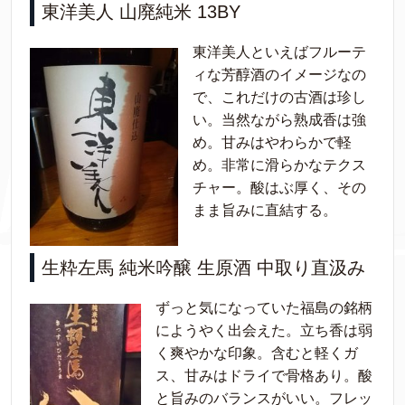
東洋美人 山廃純米 13BY
東洋美人といえばフルーテ
ィな芳醇酒のイメージなの
で、これだけの古酒は珍し
い。当然ながら熟成香は強
め。甘みはやわらかで軽
め。非常に滑らかなテクス
チャー。酸はぶ厚く、その
まま旨みに直結する。
生粋左馬 純米吟醸 生原酒 中取り直汲み
ずっと気になっていた福島の銘柄
にようやく出会えた。立ち香は弱
く爽やかな印象。含むと軽くガ
ス、甘みはドライで骨格あり。酸
と旨みのバランスがいい。フレッ