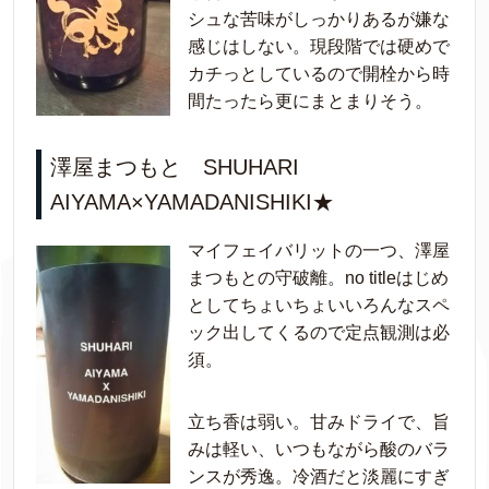
シュな苦味がしっかりあるが嫌な
感じはしない。現段階では硬めで
カチっとしているので開栓から時
間たったら更にまとまりそう。
澤屋まつもと SHUHARI
AIYAMA×YAMADANISHIKI★
マイフェイバリットの一つ、澤屋
まつもとの守破離。no titleはじめ
としてちょいちょいいろんなスペ
ック出してくるので定点観測は必
須。
立ち香は弱い。甘みドライで、旨
みは軽い、いつもながら酸のバラ
ンスが秀逸。冷酒だと淡麗にすぎ