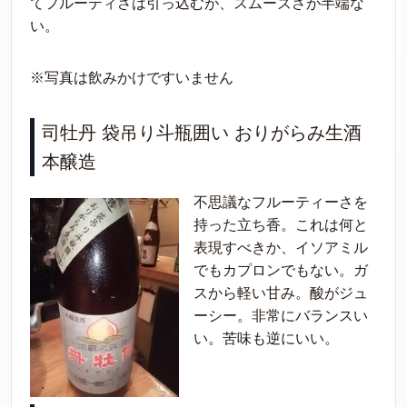
てフルーティさは引っ込むが、スムーズさが半端な
い。
※写真は飲みかけですいません
司牡丹 袋吊り斗瓶囲い おりがらみ生酒
本醸造
不思議なフルーティーさを
持った立ち香。これは何と
表現すべきか、イソアミル
でもカプロンでもない。ガ
スから軽い甘み。酸がジュ
ーシー。非常にバランスい
い。苦味も逆にいい。