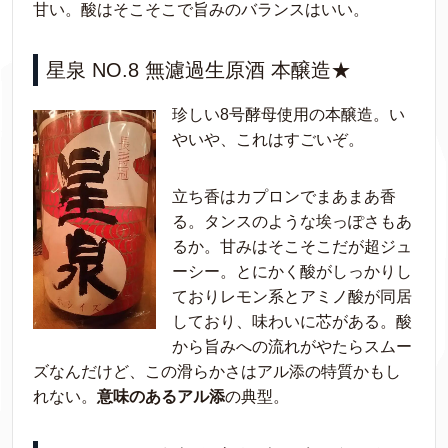
甘い。酸はそこそこで旨みのバランスはいい。
星泉 NO.8 無濾過生原酒 本醸造★
珍しい8号酵母使用の本醸造。い
やいや、これはすごいぞ。
立ち香はカプロンでまあまあ香
る。タンスのような埃っぽさもあ
るか。甘みはそこそこだが超ジュ
ーシー。とにかく酸がしっかりし
ておりレモン系とアミノ酸が同居
しており、味わいに芯がある。酸
から旨みへの流れがやたらスムー
ズなんだけど、この滑らかさはアル添の特質かもし
れない。
意味のあるアル添
の典型。