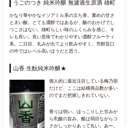
うごのつき 純米吟醸 無濾過生原酒 雄町
かなり華やかなイソアミル系の立ち香。重めの甘さ
と太い酸。とても濃醇ではあるが、酸のおかげでし
つこさはない。雄町らしい味のふくらみを感じ、キ
レも良い。良い意味でわかりやすい濃醇フルーティ
系。二日目、丸みが出てより飲みやすく。芳醇旨口
の中ではレベル高いほうだと思う。
山香 生酛純米吟醸★
個人的に最近注目している梅乃宿
だけど、ここは結構商品数が多い
のでまだ把握しきれていない。
香りは弱い。ほっこりした甘みか
ら乳酸の旨み。酸は弱目ながらコ
クがしっかりあって丸い。あー、