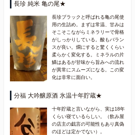
長珍 純米 亀の尾★
長珍ブラックと呼ばれる亀の尾使
用の生詰め。まずは常温、甘みは
そこそこながらミネラリーで骨格
がしっかりしている。酸もバラン
スが良い。燗にすると驚くくらい
柔らかく変化する。ミネラルの片
鱗はあるが甘味から旨みへの流れ
が異常にスムーズになる。この変
化は非常に面白い。
分福 大吟醸原酒 氷温十年貯蔵★
十年貯蔵と言いながら、実は18年
くらい寝ているらしい。（飲み屋
の店主の戯言の可能性もあり真偽
のほどは定かでない）。