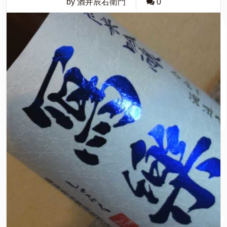
by 酒井辰右衛門
0