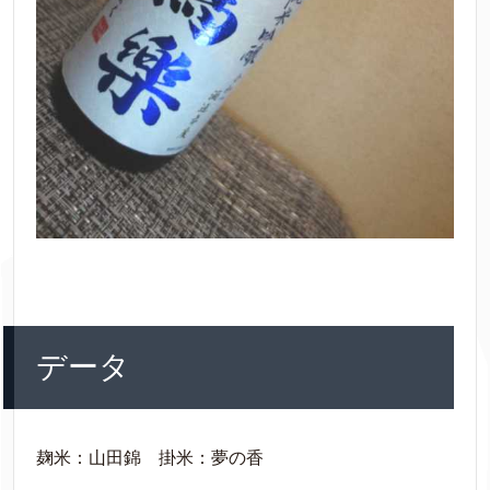
データ
麹米：山田錦 掛米：夢の香