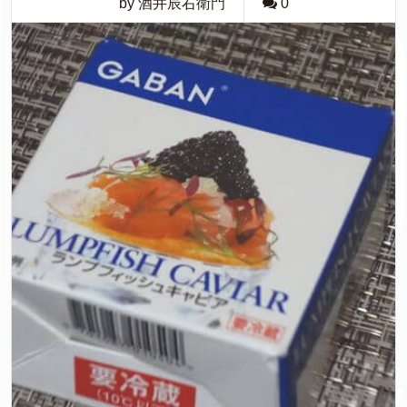
by 酒井辰右衛門
0