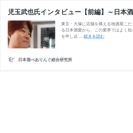
児玉武也氏インタビュー【前編】～日本
東京・大塚に店舗を構える地酒屋こだ
る日本酒愛から、この業界ではよく知
児
を申し込 …
続きを読む
玉
武
也
日本酒ぺありんぐ総合研究所
氏
イ
ン
タ
ビ
ュ
ー
【前
編】
～
日
本